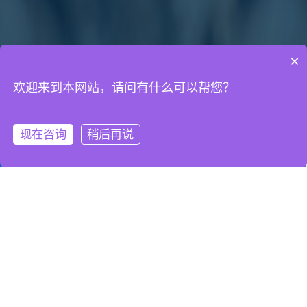
×
欢迎来到本网站，请问有什么可以帮您？
通知公告
网络营销知识
网站建设知识
现在咨询
稍后再说
微信客服
拨打电话
02
提高网站流量的方法
一，准备好精密、快速空间、网站程序并发布少而
2012-12
精的网站内容要点：不求程序功能强大，但求程序
速度快不要用采集功能，发布大量垃圾信息，就要
手工发布与网站主题密切相关的精选内容。说明：
02
MySQL数据库一般出错代码及出错信息
1、速度慢，会失去50%以上的流量；2、不要挂弹
MySQL数据库一般出错代码及出错信息如
2012-12
窗，弹窗代码越强，PV越底。我挂100%弹出率的
下： 1005：创建表失败 1006：创建数据库